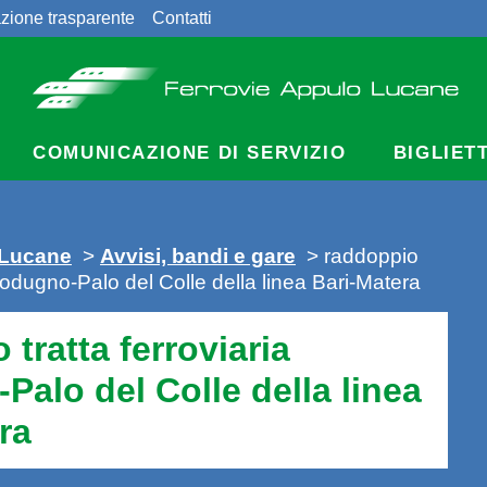
zione trasparente
Contatti
COMUNICAZIONE DI SERVIZIO
BIGLIET
 Lucane
>
Avvisi, bandi e gare
> raddoppio
 Modugno-Palo del Colle della linea Bari-Matera
 tratta ferroviaria
alo del Colle della linea
ra