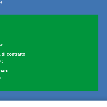
14
 KB
di contratto
 KB
inare
 KB