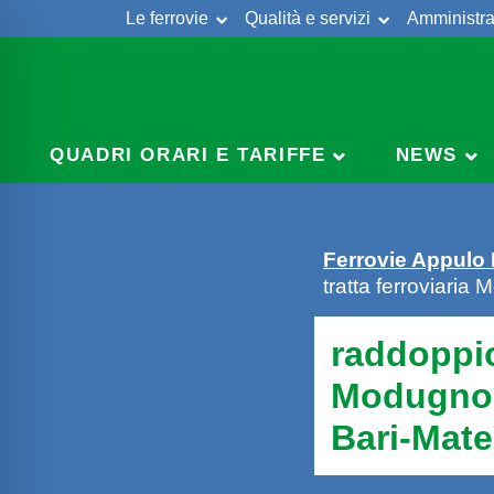
Le ferrovie
Qualità e servizi
Amministra
Skip
to
content
QUADRI ORARI E TARIFFE
NEWS
Ferrovie Appulo
tratta ferroviaria
raddoppio
Modugno-P
Bari-Mate