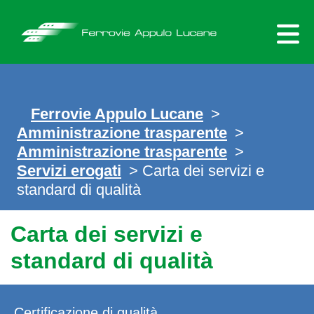
Skip
to
content
Ferrovie Appulo Lucane
>
Amministrazione trasparente
>
Amministrazione trasparente
>
Servizi erogati
>
Carta dei servizi e
standard di qualità
Carta dei servizi e
standard di qualità
Certificazione di qualità