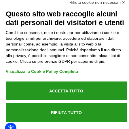
Rifiuta cookie non necessari ✕
Informative GDPR (679/2016)
Questo sito web raccoglie alcuni
dati personali dei visitatori e utenti
Reclami
Con il tuo consenso, noi e i nostri partner utilizziamo i cookie e
Rimborsi ed Indennizzi
tecnologie simili per archiviare, accedere ed elaborare i dati
personali come, ad esempio, la visita al sito web o la
personalizzazione degli annunci. Poiché rispettiamo il tuo diritto
Contatti
alla privacy, è possibile scegliere di non consentire alcuni tipi di
cookie. Clicca su preferenze GDPR per saperne di più.
Visualizza la Cookie Policy Completa
Azienda certificata UNI EN ISO 9001:2015
ACCETTA TUTTO
P.IVA 05538100727 - C.so Italia n.8 70123, BARI
RIFIUTA TUTTO