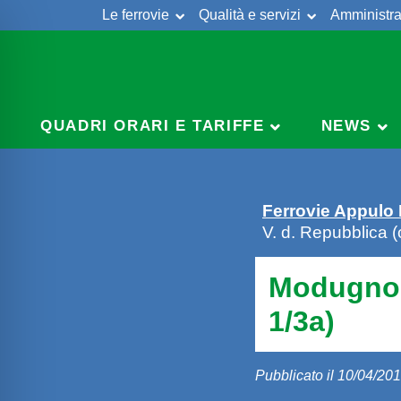
Le ferrovie
Qualità e servizi
Amministra
Skip
to
content
QUADRI ORARI E TARIFFE
NEWS
Ferrovie Appulo
V. d. Repubblica (c
Modugno V
1/3a)
Pubblicato il 10/04/20