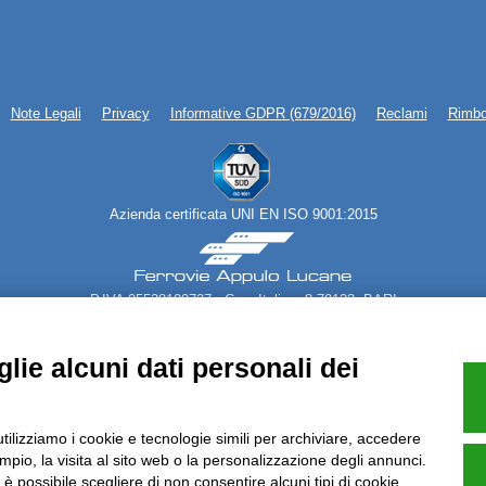
Note Legali
Privacy
Informative GDPR (679/2016)
Reclami
Rimbo
Azienda certificata UNI EN ISO 9001:2015
P.IVA 05538100727 - C.so Italia n.8 70123, BARI
lie alcuni dati personali dei
utilizziamo i cookie e tecnologie simili per archiviare, accedere
pio, la visita al sito web o la personalizzazione degli annunci.
, è possibile scegliere di non consentire alcuni tipi di cookie.