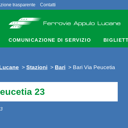
zione trasparente
Contatti
COMUNICAZIONE DI SERVIZIO
BIGLIET
 Lucane
>
Stazioni
>
Bari
> Bari Via Peucetia
Peucetia 23
13