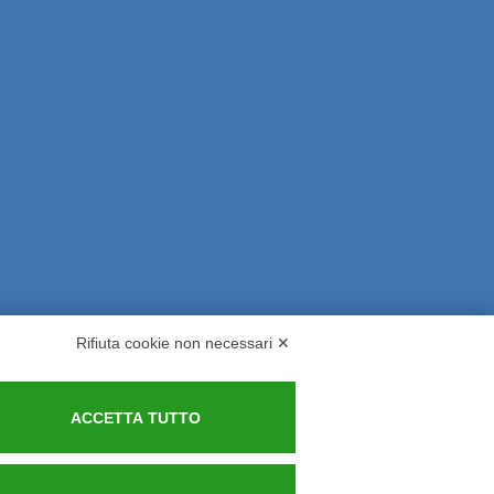
Rifiuta cookie non necessari ✕
rsi ed Indennizzi
Contatti
ACCETTA TUTTO