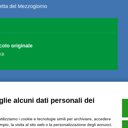
etta del Mezzogiorno
colo originale
 KB
lie alcuni dati personali dei
Note Legali
Privacy
Informative GDPR (679/2016)
Reclami
Rimbo
utilizziamo i cookie e tecnologie simili per archiviare, accedere
pio, la visita al sito web o la personalizzazione degli annunci.