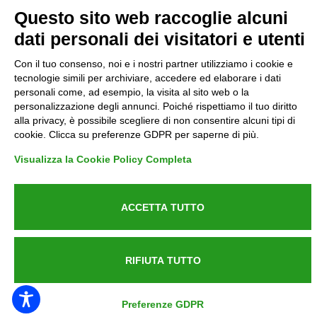
Privacy
Questo sito web raccoglie alcuni
dati personali dei visitatori e utenti
Informative GDPR (679/2016)
Con il tuo consenso, noi e i nostri partner utilizziamo i cookie e
Reclami
tecnologie simili per archiviare, accedere ed elaborare i dati
personali come, ad esempio, la visita al sito web o la
personalizzazione degli annunci. Poiché rispettiamo il tuo diritto
Rimborsi ed Indennizzi
alla privacy, è possibile scegliere di non consentire alcuni tipi di
cookie. Clicca su preferenze GDPR per saperne di più.
Contatti
Visualizza la Cookie Policy Completa
ACCETTA TUTTO
Azienda certificata UNI EN ISO 9001:2015
RIFIUTA TUTTO
P.IVA 05538100727 - C.so Italia n.8 70123, BARI
Preferenze GDPR