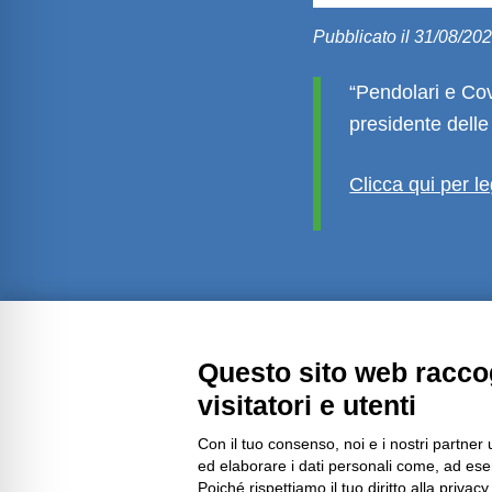
Pubblicato il 31/08/20
“Pendolari e Co
presidente delle
Clicca qui per le
Amministrazione trasparente
Questo sito web raccog
visitatori e utenti
Con il tuo consenso, noi e i nostri partner 
ed elaborare i dati personali come, ad esem
Poiché rispettiamo il tuo diritto alla privacy