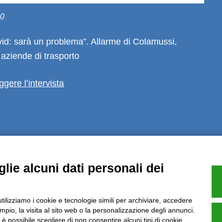
20
vid: sarà un problema”. Allarme di Colamussi,
 aziende di trasporto
ggere l’intervista
Note Legali
Privacy
Informative GDPR (679/2016)
Reclami
Rimbo
lie alcuni dati personali dei
Azienda certificata UNI EN ISO 9001:2015
utilizziamo i cookie e tecnologie simili per archiviare, accedere
pio, la visita al sito web o la personalizzazione degli annunci.
, è possibile scegliere di non consentire alcuni tipi di cookie.