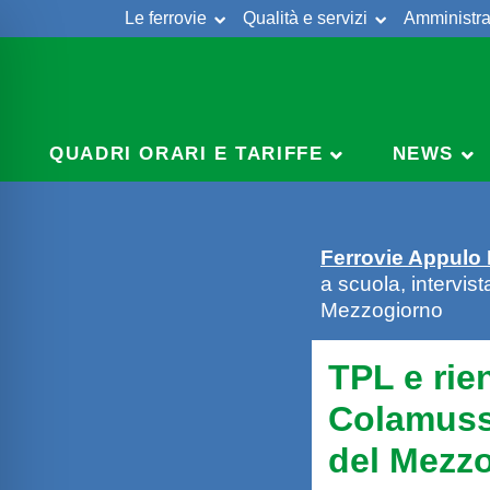
Le ferrovie
Qualità e servizi
Amministra
Skip
to
content
QUADRI ORARI E TARIFFE
NEWS
Ferrovie Appulo
a scuola, intervis
Mezzogiorno
TPL e rien
Colamussi
del Mezz