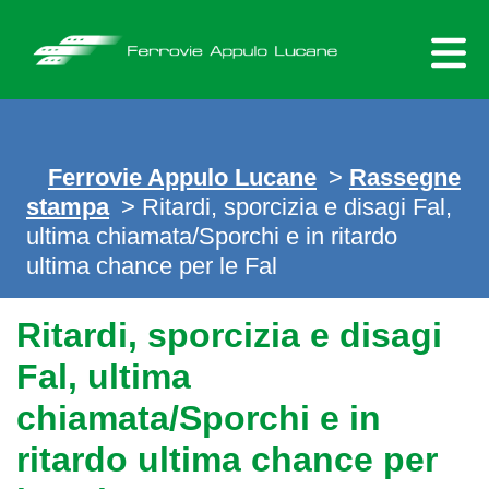
Skip
to
content
Ferrovie Appulo Lucane
>
Rassegne
stampa
> Ritardi, sporcizia e disagi Fal,
ultima chiamata/Sporchi e in ritardo
ultima chance per le Fal
Ritardi, sporcizia e disagi
Fal, ultima
chiamata/Sporchi e in
ritardo ultima chance per