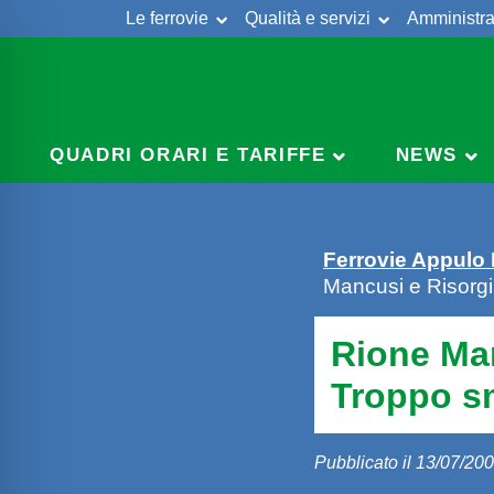
Le ferrovie
Qualità e servizi
Amministra
Skip
to
content
QUADRI ORARI E TARIFFE
NEWS
Ferrovie Appulo
Mancusi e Risorgi
Rione Ma
Troppo sm
Pubblicato il 13/07/20