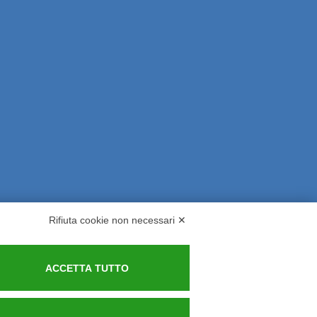
Rifiuta cookie non necessari ✕
rsi ed Indennizzi
Contatti
ACCETTA TUTTO