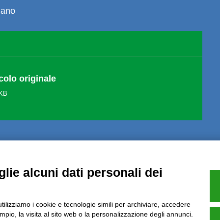
diano
colo originale
 KB
lie alcuni dati personali dei
Note Legali
Privacy
Informative GDPR (679/2016)
Reclami
Rimbo
utilizziamo i cookie e tecnologie simili per archiviare, accedere
pio, la visita al sito web o la personalizzazione degli annunci.