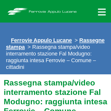
Skip
to
content
Ferrovie Appulo Lucane
>
Rassegne
stampa
> Rassegna stampa/video
interramento stazione Fal Modugno:
raggiunta intesa Ferrovie – Comune –
cittadini
Rassegna stampa/video
interramento stazione Fal
Modugno: raggiunta intesa