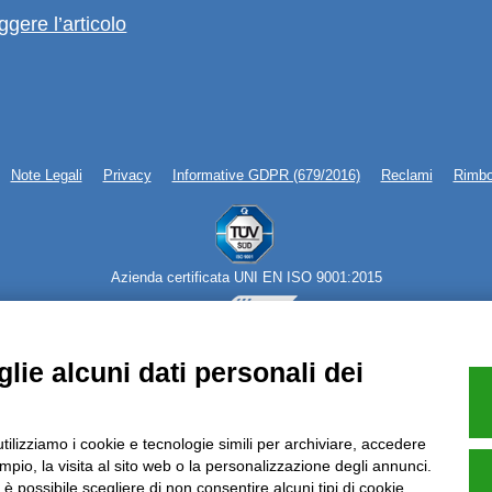
ggere l’articolo
Note Legali
Privacy
Informative GDPR (679/2016)
Reclami
Rimbo
Azienda certificata UNI EN ISO 9001:2015
P.IVA 05538100727 - C.so Italia n.8 70123, BARI
lie alcuni dati personali dei
utilizziamo i cookie e tecnologie simili per archiviare, accedere
pio, la visita al sito web o la personalizzazione degli annunci.
, è possibile scegliere di non consentire alcuni tipi di cookie.