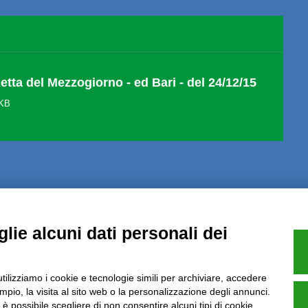
etta del Mezzogiorno - ed Bari - del 24/12/15
 KB
Note Legali
Privacy
Informative GDPR (679/2016)
Reclami
Rimbo
lie alcuni dati personali dei
utilizziamo i cookie e tecnologie simili per archiviare, accedere
pio, la visita al sito web o la personalizzazione degli annunci.
Azienda certificata UNI EN ISO 9001:2015
, è possibile scegliere di non consentire alcuni tipi di cookie.