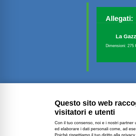
Allegati:
La Gazz
Dimensioni: 275
Amministrazione trasparente
Questo sito web raccog
visitatori e utenti
Con il tuo consenso, noi e i nostri partner 
ed elaborare i dati personali come, ad esem
Poiché rispettiamo il tuo diritto alla privacy