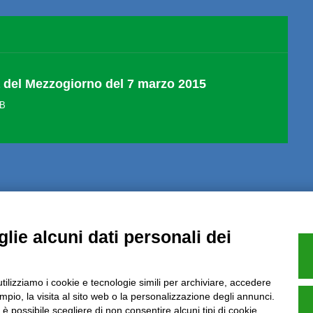
 del Mezzogiorno del 7 marzo 2015
KB
Note Legali
Privacy
Informative GDPR (679/2016)
Reclami
Rimbo
lie alcuni dati personali dei
utilizziamo i cookie e tecnologie simili per archiviare, accedere
pio, la visita al sito web o la personalizzazione degli annunci.
Azienda certificata UNI EN ISO 9001:2015
, è possibile scegliere di non consentire alcuni tipi di cookie.