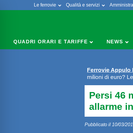
Le ferrovie
Qualità e servizi
Amministra
Skip
to
content
QUADRI ORARI E TARIFFE
NEWS
Ferrovie Appulo
milioni di euro? L
Persi 46 m
allarme i
Pubblicato il 10/03/20