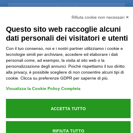
Note Legali
Rifiuta cookie non necessari ✕
Privacy
Questo sito web raccoglie alcuni
dati personali dei visitatori e utenti
Informative GDPR (679/2016)
Con il tuo consenso, noi e i nostri partner utilizziamo i cookie e
Reclami
tecnologie simili per archiviare, accedere ed elaborare i dati
personali come, ad esempio, la visita al sito web o la
personalizzazione degli annunci. Poiché rispettiamo il tuo diritto
Rimborsi ed Indennizzi
alla privacy, è possibile scegliere di non consentire alcuni tipi di
cookie. Clicca su preferenze GDPR per saperne di più.
Contatti
Visualizza la Cookie Policy Completa
ACCETTA TUTTO
Azienda certificata UNI EN ISO 9001:2015
RIFIUTA TUTTO