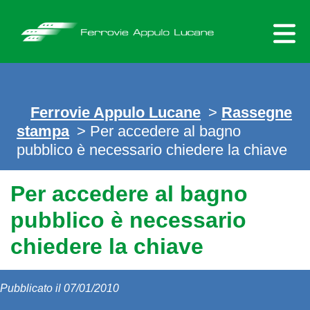
Skip
to
content
Ferrovie Appulo Lucane
>
Rassegne
stampa
> Per accedere al bagno
pubblico è necessario chiedere la chiave
Per accedere al bagno
pubblico è necessario
chiedere la chiave
Pubblicato il 07/01/2010