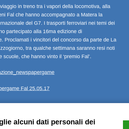
iaggio in treno tra i vapori della locomotiva, alla
reni Fal che hanno accompagnato a Matera la
nazionale del G7. I trasporti ferroviari nei temi dei
no partecipato alla 16ma edizione di
Proclamati i vincitori del concorso da parte de La
zzogiorno, tra qualche settimana saranno resi noti
e scuole, che hanno vinto il ‘premio Fal’.
iazione_newspapergame
ergame Fal 25.05.17
lie alcuni dati personali dei
Note Legali
Privacy
Informative GDPR (679/2016)
Reclami
Rimbo