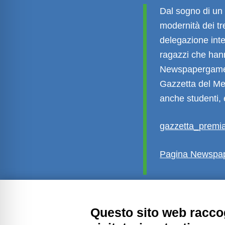
Dal sogno di un v
modernità dei t
delegazione inter
ragazzi che han
Newspapergame. 
Gazzetta del Me
anche studenti, 
gazzetta_prem
Pagina Newspap
Questo sito web raccog
Amministrazione trasparente