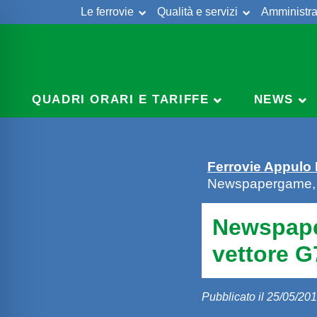
Le ferrovie
Qualità e servizi
Amministra
Skip
to
content
QUADRI ORARI E TARIFFE
NEWS
Ferrovie Appulo
Newspapergame, F
Newspape
vettore G
Pubblicato il 25/05/20