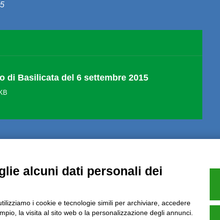
15
no di Basilicata del 6 settembre 2015
 KB
lie alcuni dati personali dei
Note Legali
Privacy
Informative GDPR (679/2016)
Reclami
Rimbo
utilizziamo i cookie e tecnologie simili per archiviare, accedere
pio, la visita al sito web o la personalizzazione degli annunci.