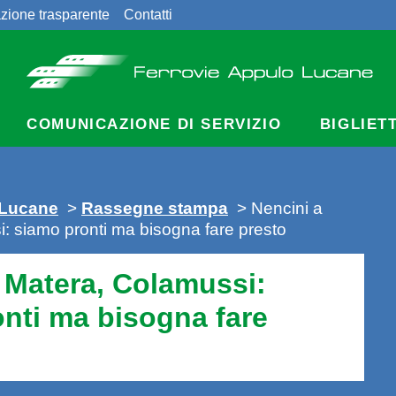
zione trasparente
Contatti
COMUNICAZIONE DI SERVIZIO
BIGLIET
 Lucane
>
Rassegne stampa
> Nencini a
: siamo pronti ma bisogna fare presto
 Matera, Colamussi:
nti ma bisogna fare