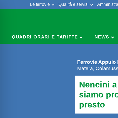
Le ferrovie
Qualità e servizi
Amministra
Skip
to
content
QUADRI ORARI E TARIFFE
NEWS
Ferrovie Appulo
Matera, Colamussi
Nencini a
siamo pro
presto