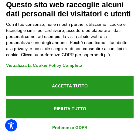
Questo sito web raccoglie alcuni
dati personali dei visitatori e utenti
Informative GDPR (679/2016)
Con il tuo consenso, noi e i nostri partner utilizziamo i cookie e
Reclami
tecnologie simili per archiviare, accedere ed elaborare i dati
personali come, ad esempio, la visita al sito web o la
personalizzazione degli annunci. Poiché rispettiamo il tuo diritto
Rimborsi ed Indennizzi
alla privacy, è possibile scegliere di non consentire alcuni tipi di
cookie. Clicca su preferenze GDPR per saperne di più.
Contatti
Visualizza la Cookie Policy Completa
ACCETTA TUTTO
Azienda certificata UNI EN ISO 9001:2015
RIFIUTA TUTTO
P.IVA 05538100727 - C.so Italia n.8 70123, BARI
Preferenze GDPR