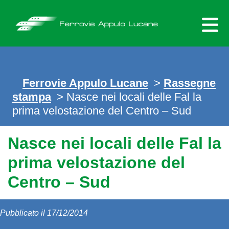
Skip
to
content
Ferrovie Appulo Lucane
>
Rassegne
stampa
> Nasce nei locali delle Fal la
prima velostazione del Centro – Sud
Nasce nei locali delle Fal la
prima velostazione del
Centro – Sud
Pubblicato il 17/12/2014