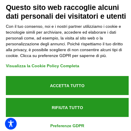
Privacy
Questo sito web raccoglie alcuni
dati personali dei visitatori e utenti
Informative GDPR (679/2016)
Con il tuo consenso, noi e i nostri partner utilizziamo i cookie e
Reclami
tecnologie simili per archiviare, accedere ed elaborare i dati
personali come, ad esempio, la visita al sito web o la
personalizzazione degli annunci. Poiché rispettiamo il tuo diritto
Rimborsi ed Indennizzi
alla privacy, è possibile scegliere di non consentire alcuni tipi di
cookie. Clicca su preferenze GDPR per saperne di più.
Contatti
Visualizza la Cookie Policy Completa
ACCETTA TUTTO
Azienda certificata UNI EN ISO 9001:2015
RIFIUTA TUTTO
P.IVA 05538100727 - C.so Italia n.8 70123, BARI
Preferenze GDPR