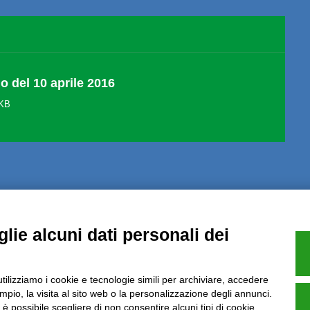
no del 10 aprile 2016
 KB
Note Legali
Privacy
Informative GDPR (679/2016)
Reclami
Rimbo
lie alcuni dati personali dei
utilizziamo i cookie e tecnologie simili per archiviare, accedere
pio, la visita al sito web o la personalizzazione degli annunci.
Azienda certificata UNI EN ISO 9001:2015
, è possibile scegliere di non consentire alcuni tipi di cookie.