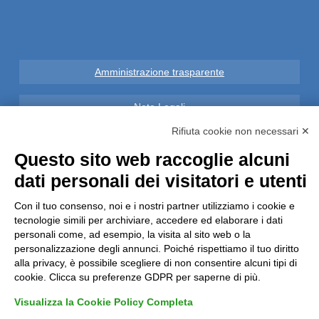
Amministrazione trasparente
Note Legali
Rifiuta cookie non necessari ✕
Privacy
Questo sito web raccoglie alcuni
dati personali dei visitatori e utenti
Informative GDPR (679/2016)
Con il tuo consenso, noi e i nostri partner utilizziamo i cookie e
Reclami
tecnologie simili per archiviare, accedere ed elaborare i dati
personali come, ad esempio, la visita al sito web o la
Rimborsi ed Indennizzi
personalizzazione degli annunci. Poiché rispettiamo il tuo diritto
alla privacy, è possibile scegliere di non consentire alcuni tipi di
cookie. Clicca su preferenze GDPR per saperne di più.
Contatti
Visualizza la Cookie Policy Completa