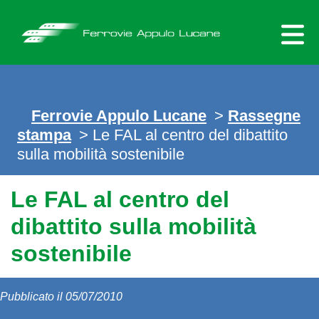
Skip
to
content
Ferrovie Appulo Lucane
>
Rassegne
stampa
> Le FAL al centro del dibattito
sulla mobilità sostenibile
Le FAL al centro del
dibattito sulla mobilità
sostenibile
Pubblicato il 05/07/2010