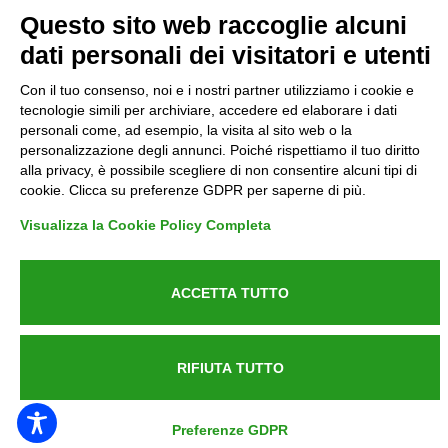
Privacy
Questo sito web raccoglie alcuni
dati personali dei visitatori e utenti
Informative GDPR (679/2016)
Con il tuo consenso, noi e i nostri partner utilizziamo i cookie e
Reclami
tecnologie simili per archiviare, accedere ed elaborare i dati
personali come, ad esempio, la visita al sito web o la
personalizzazione degli annunci. Poiché rispettiamo il tuo diritto
Rimborsi ed Indennizzi
alla privacy, è possibile scegliere di non consentire alcuni tipi di
cookie. Clicca su preferenze GDPR per saperne di più.
Contatti
Visualizza la Cookie Policy Completa
ACCETTA TUTTO
Azienda certificata UNI EN ISO 9001:2015
RIFIUTA TUTTO
P.IVA 05538100727 - C.so Italia n.8 70123, BARI
Preferenze GDPR