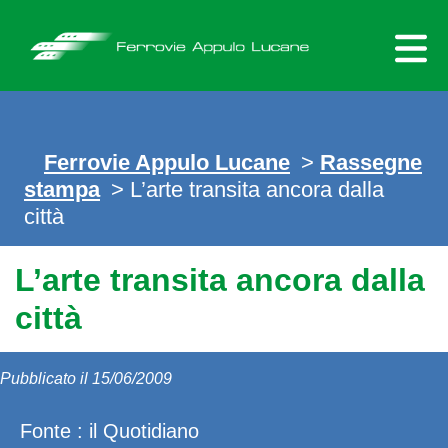
Skip
to
content
Ferrovie Appulo Lucane
>
Rassegne
stampa
> L’arte transita ancora dalla
città
L’arte transita ancora dalla
città
Pubblicato il 15/06/2009
Fonte : il Quotidiano