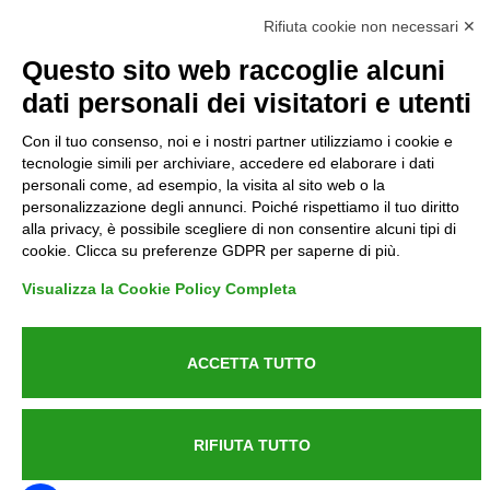
Rifiuta cookie non necessari ✕
Privacy
Questo sito web raccoglie alcuni
dati personali dei visitatori e utenti
Informative GDPR (679/2016)
Con il tuo consenso, noi e i nostri partner utilizziamo i cookie e
Reclami
tecnologie simili per archiviare, accedere ed elaborare i dati
personali come, ad esempio, la visita al sito web o la
personalizzazione degli annunci. Poiché rispettiamo il tuo diritto
Rimborsi ed Indennizzi
alla privacy, è possibile scegliere di non consentire alcuni tipi di
cookie. Clicca su preferenze GDPR per saperne di più.
Contatti
Visualizza la Cookie Policy Completa
ACCETTA TUTTO
Azienda certificata UNI EN ISO 9001:2015
RIFIUTA TUTTO
P.IVA 05538100727 - C.so Italia n.8 70123, BARI