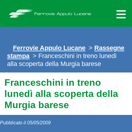
Skip
to
content
Ferrovie Appulo Lucane
>
Rassegne
stampa
> Franceschini in treno lunedì
alla scoperta della Murgia barese
Franceschini in treno
lunedì alla scoperta della
Murgia barese
Pubblicato il 05/05/2009