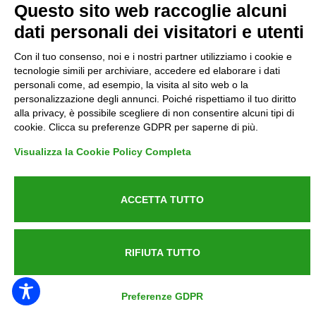
Questo sito web raccoglie alcuni
dati personali dei visitatori e utenti
Informative GDPR (679/2016)
Con il tuo consenso, noi e i nostri partner utilizziamo i cookie e
Reclami
tecnologie simili per archiviare, accedere ed elaborare i dati
personali come, ad esempio, la visita al sito web o la
personalizzazione degli annunci. Poiché rispettiamo il tuo diritto
Rimborsi ed Indennizzi
alla privacy, è possibile scegliere di non consentire alcuni tipi di
cookie. Clicca su preferenze GDPR per saperne di più.
Contatti
Visualizza la Cookie Policy Completa
ACCETTA TUTTO
Azienda certificata UNI EN ISO 9001:2015
RIFIUTA TUTTO
P.IVA 05538100727 - C.so Italia n.8 70123, BARI
Preferenze GDPR