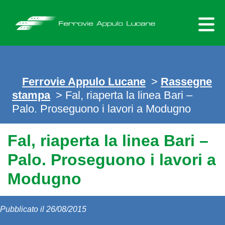
Skip
to
content
Ferrovie Appulo Lucane
>
Rassegne
stampa
> Fal, riaperta la linea Bari –
Palo. Proseguono i lavori a Modugno
Fal, riaperta la linea Bari –
Palo. Proseguono i lavori a
Modugno
Pubblicato il 26/08/2015