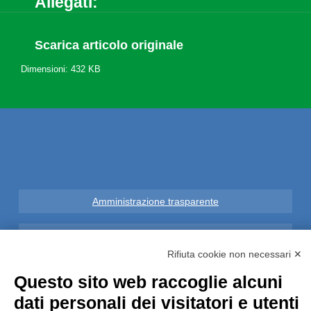
Allegati:
Scarica articolo originale
Dimensioni: 432 KB
Amministrazione trasparente
Note Legali
Rifiuta cookie non necessari ✕
Privacy
Questo sito web raccoglie alcuni
dati personali dei visitatori e utenti
Informative GDPR (679/2016)