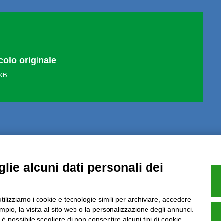
colo originale
 KB
lie alcuni dati personali dei
Note Legali
Privacy
Informative GDPR (679/2016)
Reclami
Rimbo
utilizziamo i cookie e tecnologie simili per archiviare, accedere
pio, la visita al sito web o la personalizzazione degli annunci.
Azienda certificata UNI EN ISO 9001:2015
, è possibile scegliere di non consentire alcuni tipi di cookie.