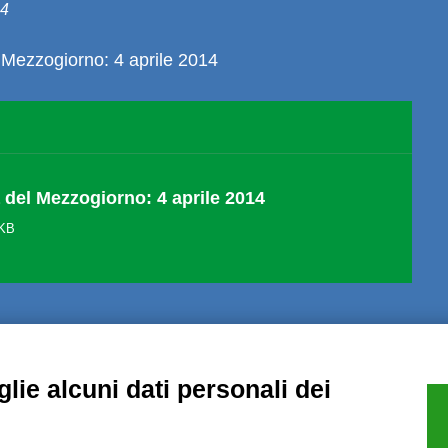
14
 Mezzogiorno: 4 aprile 2014
 del Mezzogiorno: 4 aprile 2014
 KB
lie alcuni dati personali dei
Note Legali
Privacy
Informative GDPR (679/2016)
Reclami
Rimbo