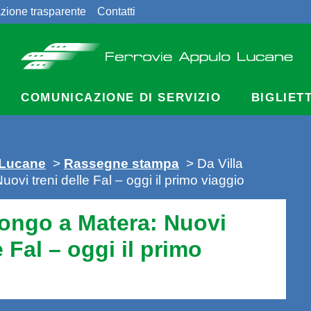
zione trasparente
Contatti
COMUNICAZIONE DI SERVIZIO
BIGLIET
 Lucane
>
Rassegne stampa
> Da Villa
ovi treni delle Fal – oggi il primo viaggio
Longo a Matera: Nuovi
e Fal – oggi il primo