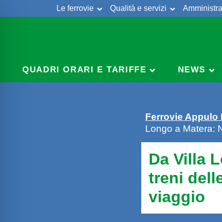
Le ferrovie
Qualità e servizi
Amministra
Skip
to
content
QUADRI ORARI E TARIFFE
NEWS
Ferrovie Appulo
Longo a Matera: Nu
Da Villa 
treni dell
viaggio