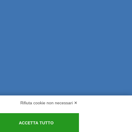
Rifiuta cookie non necessari ✕
rsi ed Indennizzi
Contatti
ACCETTA TUTTO