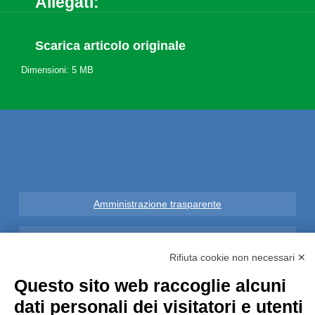
Allegati:
Scarica articolo originale
Dimensioni: 5 MB
Amministrazione trasparente
Note Legali
Rifiuta cookie non necessari ✕
Privacy
Questo sito web raccoglie alcuni
dati personali dei visitatori e utenti
Informative GDPR (679/2016)