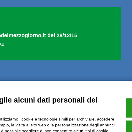
edelmezzogiorno.it del 28/12/15
 KB
Note Legali
Privacy
Informative GDPR (679/2016)
Reclami
Rimbo
lie alcuni dati personali dei
utilizziamo i cookie e tecnologie simili per archiviare, accedere
pio, la visita al sito web o la personalizzazione degli annunci.
Azienda certificata UNI EN ISO 9001:2015
, è possibile scegliere di non consentire alcuni tipi di cookie.