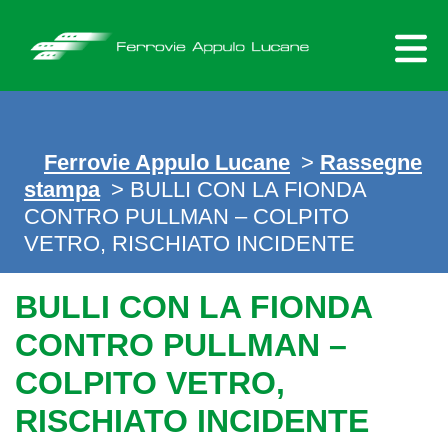
Skip
to
content
Ferrovie Appulo Lucane
>
Rassegne
stampa
> BULLI CON LA FIONDA
CONTRO PULLMAN – COLPITO
VETRO, RISCHIATO INCIDENTE
BULLI CON LA FIONDA
CONTRO PULLMAN –
COLPITO VETRO,
RISCHIATO INCIDENTE