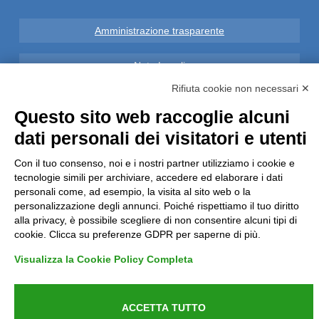
Amministrazione trasparente
Note Legali
Rifiuta cookie non necessari ✕
Privacy
Questo sito web raccoglie alcuni
dati personali dei visitatori e utenti
Informative GDPR (679/2016)
Con il tuo consenso, noi e i nostri partner utilizziamo i cookie e
Reclami
tecnologie simili per archiviare, accedere ed elaborare i dati
personali come, ad esempio, la visita al sito web o la
Rimborsi ed Indennizzi
personalizzazione degli annunci. Poiché rispettiamo il tuo diritto
alla privacy, è possibile scegliere di non consentire alcuni tipi di
cookie. Clicca su preferenze GDPR per saperne di più.
Contatti
Visualizza la Cookie Policy Completa
ACCETTA TUTTO
Azienda certificata UNI EN ISO 9001:2015