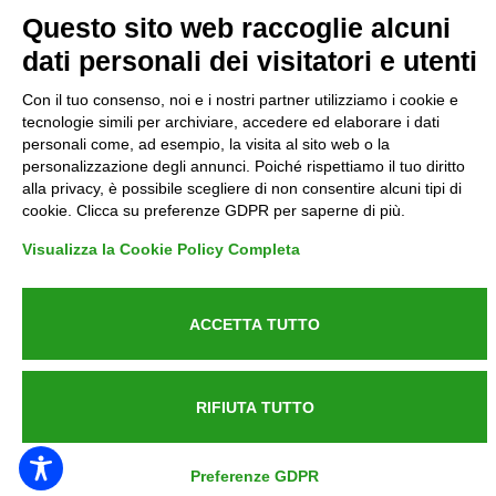
Privacy
Questo sito web raccoglie alcuni
dati personali dei visitatori e utenti
Informative GDPR (679/2016)
Con il tuo consenso, noi e i nostri partner utilizziamo i cookie e
Reclami
tecnologie simili per archiviare, accedere ed elaborare i dati
personali come, ad esempio, la visita al sito web o la
personalizzazione degli annunci. Poiché rispettiamo il tuo diritto
Rimborsi ed Indennizzi
alla privacy, è possibile scegliere di non consentire alcuni tipi di
cookie. Clicca su preferenze GDPR per saperne di più.
Contatti
Visualizza la Cookie Policy Completa
ACCETTA TUTTO
Azienda certificata UNI EN ISO 9001:2015
RIFIUTA TUTTO
P.IVA 05538100727 - C.so Italia n.8 70123, BARI
Preferenze GDPR