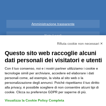
Amministrazione trasparente
Note Legali
Rifiuta cookie non necessari ✕
Privacy
Questo sito web raccoglie alcuni
dati personali dei visitatori e utenti
Informative GDPR (679/2016)
Con il tuo consenso, noi e i nostri partner utilizziamo i cookie e
Reclami
tecnologie simili per archiviare, accedere ed elaborare i dati
personali come, ad esempio, la visita al sito web o la
Rimborsi ed Indennizzi
personalizzazione degli annunci. Poiché rispettiamo il tuo diritto
alla privacy, è possibile scegliere di non consentire alcuni tipi di
cookie. Clicca su preferenze GDPR per saperne di più.
Contatti
Visualizza la Cookie Policy Completa