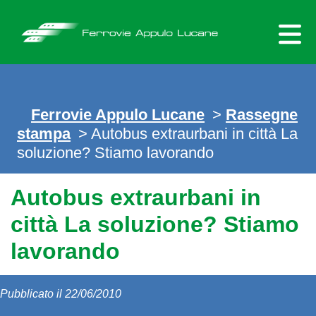
Skip
to
content
Ferrovie Appulo Lucane
>
Rassegne
stampa
> Autobus extraurbani in città La
soluzione? Stiamo lavorando
Autobus extraurbani in
città La soluzione? Stiamo
lavorando
Pubblicato il 22/06/2010