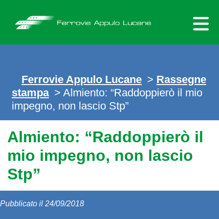
Skip
to
content
Ferrovie Appulo Lucane
>
Rassegne
stampa
> Almiento: “Raddoppierò il mio
impegno, non lascio Stp”
Almiento: “Raddoppierò il
mio impegno, non lascio
Stp”
Pubblicato il 24/09/2018