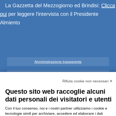
La Gazzetta del Mezzogiorno ed Brindisi:
Clicca
qui
per leggere l’intervista con il Presidente
Almiento
Amministrazione trasparente
Note Legali
Rifiuta cookie non necessari ✕
Privacy
Questo sito web raccoglie alcuni
dati personali dei visitatori e utenti
Informative GDPR (679/2016)
Con il tuo consenso, noi e i nostri partner utilizziamo i cookie e
Reclami
tecnologie simili per archiviare, accedere ed elaborare i dati