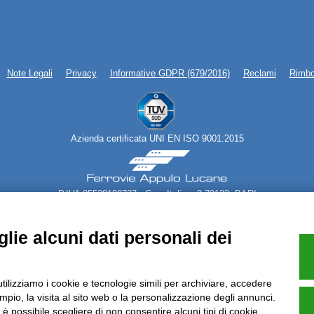
Note Legali
Privacy
Informative GDPR (679/2016)
Reclami
Rimbo
Azienda certificata UNI EN ISO 9001:2015
P.IVA 05538100727 - C.so Italia n.8 70123, BARI
lie alcuni dati personali dei
utilizziamo i cookie e tecnologie simili per archiviare, accedere
pio, la visita al sito web o la personalizzazione degli annunci.
, è possibile scegliere di non consentire alcuni tipi di cookie.