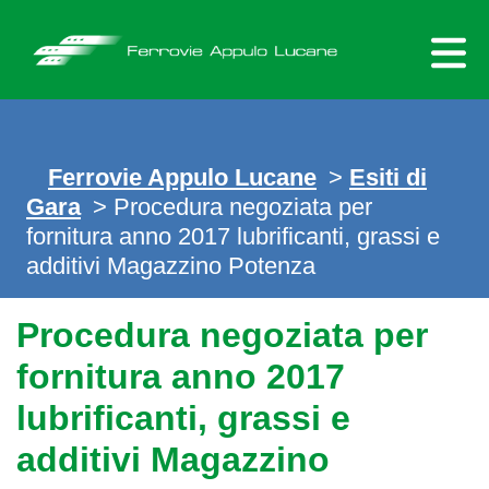
Skip
to
content
Ferrovie Appulo Lucane
>
Esiti di
Gara
>
Procedura negoziata per
fornitura anno 2017 lubrificanti, grassi e
additivi Magazzino Potenza
Procedura negoziata per
fornitura anno 2017
lubrificanti, grassi e
additivi Magazzino