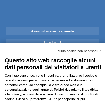
Amministrazione trasparente
Note Legali
Rifiuta cookie non necessari ✕
Privacy
Questo sito web raccoglie alcuni
Informative GDPR (679/2016)
dati personali dei visitatori e utenti
Con il tuo consenso, noi e i nostri partner utilizziamo i cookie e
Reclami
tecnologie simili per archiviare, accedere ed elaborare i dati
personali come, ad esempio, la visita al sito web o la
Rimborsi ed Indennizzi
personalizzazione degli annunci. Poiché rispettiamo il tuo diritto
alla privacy, è possibile scegliere di non consentire alcuni tipi di
cookie. Clicca su preferenze GDPR per saperne di più.
Contatti