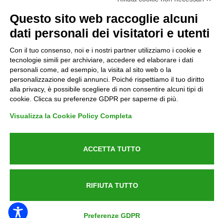
Questo sito web raccoglie alcuni
Informative GDPR (679/2016)
dati personali dei visitatori e utenti
Reclami
Con il tuo consenso, noi e i nostri partner utilizziamo i cookie e
tecnologie simili per archiviare, accedere ed elaborare i dati
Rimborsi ed Indennizzi
personali come, ad esempio, la visita al sito web o la
personalizzazione degli annunci. Poiché rispettiamo il tuo diritto
alla privacy, è possibile scegliere di non consentire alcuni tipi di
Contatti
cookie. Clicca su preferenze GDPR per saperne di più.
Visualizza la Cookie Policy Completa
Azienda certificata UNI EN ISO 9001:2015
ACCETTA TUTTO
P.IVA 05538100727 - C.so Italia n.8 70123, BARI
RIFIUTA TUTTO
Preferenze GDPR