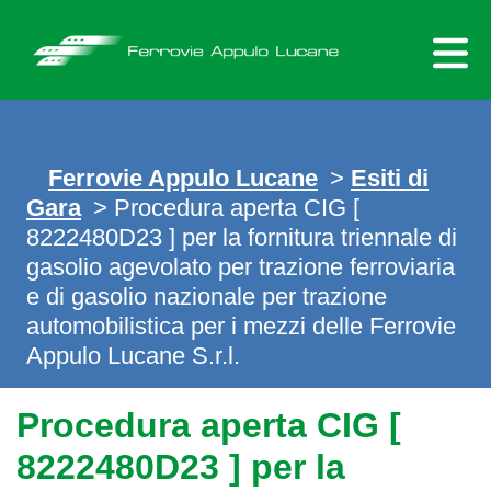
Skip
to
content
Ferrovie Appulo Lucane
>
Esiti di
Gara
>
Procedura aperta CIG [
8222480D23 ] per la fornitura triennale di
gasolio agevolato per trazione ferroviaria
e di gasolio nazionale per trazione
automobilistica per i mezzi delle Ferrovie
Appulo Lucane S.r.l.
Procedura aperta CIG [
8222480D23 ] per la