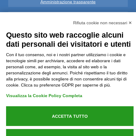
Amministrazione trasparente
Note Legali
Rifiuta cookie non necessari ✕
Privacy
Questo sito web raccoglie alcuni
dati personali dei visitatori e utenti
Informative GDPR (679/2016)
Con il tuo consenso, noi e i nostri partner utilizziamo i cookie e
tecnologie simili per archiviare, accedere ed elaborare i dati
Reclami
personali come, ad esempio, la visita al sito web o la
personalizzazione degli annunci. Poiché rispettiamo il tuo diritto
Rimborsi ed Indennizzi
alla privacy, è possibile scegliere di non consentire alcuni tipi di
cookie. Clicca su preferenze GDPR per saperne di più.
Contatti
Visualizza la Cookie Policy Completa
ACCETTA TUTTO
Azienda certificata UNI EN ISO 9001:2015