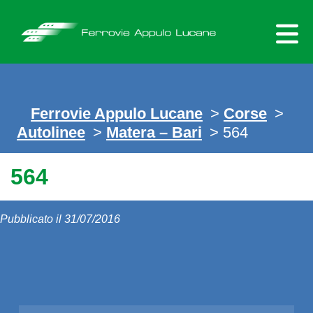
Skip
to
content
Ferrovie Appulo Lucane
>
Corse
>
Autolinee
>
Matera – Bari
> 564
564
Pubblicato il 31/07/2016