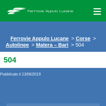
Skip
to
content
Ferrovie Appulo Lucane
>
Corse
>
Autolinee
>
Matera – Bari
> 504
504
Pubblicato il 13/06/2019