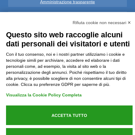
Amministrazione trasparente
Note Legali
Rifiuta cookie non necessari ✕
Privacy
Questo sito web raccoglie alcuni
dati personali dei visitatori e utenti
Informative GDPR (679/2016)
Con il tuo consenso, noi e i nostri partner utilizziamo i cookie e
tecnologie simili per archiviare, accedere ed elaborare i dati
Reclami
personali come, ad esempio, la visita al sito web o la
personalizzazione degli annunci. Poiché rispettiamo il tuo diritto
Rimborsi ed Indennizzi
alla privacy, è possibile scegliere di non consentire alcuni tipi di
cookie. Clicca su preferenze GDPR per saperne di più.
Contatti
Visualizza la Cookie Policy Completa
ACCETTA TUTTO
Azienda certificata UNI EN ISO 9001:2015