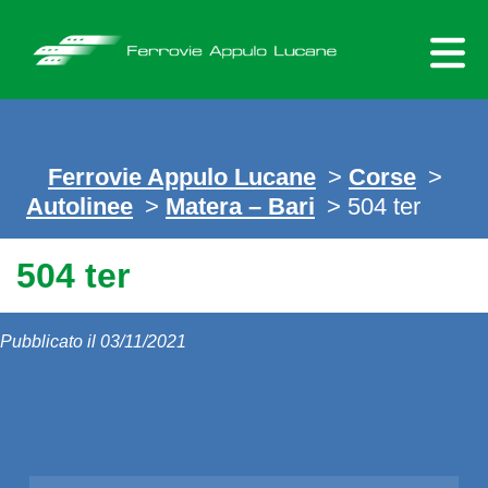
Skip
to
content
Ferrovie Appulo Lucane
>
Corse
>
Autolinee
>
Matera – Bari
> 504 ter
504 ter
Pubblicato il 03/11/2021