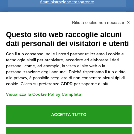
Amministrazione trasparente
Note Legali
Rifiuta cookie non necessari ✕
Privacy
Questo sito web raccoglie alcuni
dati personali dei visitatori e utenti
Informative GDPR (679/2016)
Con il tuo consenso, noi e i nostri partner utilizziamo i cookie e
tecnologie simili per archiviare, accedere ed elaborare i dati
Reclami
personali come, ad esempio, la visita al sito web o la
personalizzazione degli annunci. Poiché rispettiamo il tuo diritto
Rimborsi ed Indennizzi
alla privacy, è possibile scegliere di non consentire alcuni tipi di
cookie. Clicca su preferenze GDPR per saperne di più.
Contatti
Visualizza la Cookie Policy Completa
ACCETTA TUTTO
Azienda certificata UNI EN ISO 9001:2015