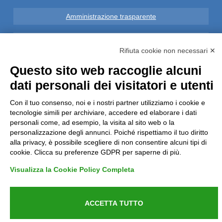
Amministrazione trasparente
Note Legali
Rifiuta cookie non necessari ✕
Privacy
Questo sito web raccoglie alcuni
dati personali dei visitatori e utenti
Informative GDPR (679/2016)
Con il tuo consenso, noi e i nostri partner utilizziamo i cookie e
tecnologie simili per archiviare, accedere ed elaborare i dati
Reclami
personali come, ad esempio, la visita al sito web o la
personalizzazione degli annunci. Poiché rispettiamo il tuo diritto
Rimborsi ed Indennizzi
alla privacy, è possibile scegliere di non consentire alcuni tipi di
cookie. Clicca su preferenze GDPR per saperne di più.
Contatti
Visualizza la Cookie Policy Completa
ACCETTA TUTTO
Azienda certificata UNI EN ISO 9001:2015