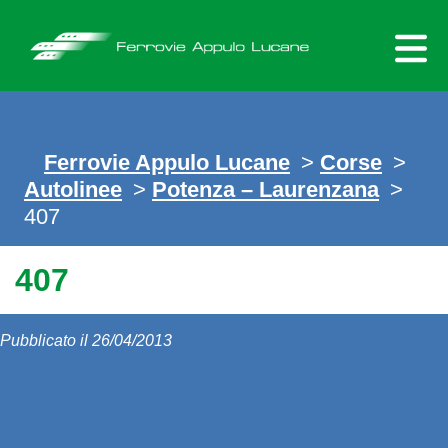
Skip
to
content
Ferrovie Appulo Lucane
>
Corse
>
Autolinee
>
Potenza – Laurenzana
>
407
407
Pubblicato il 26/04/2013