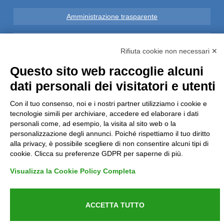
Amministrazione trasparente
Note Legali
Rifiuta cookie non necessari ✕
Privacy
Questo sito web raccoglie alcuni
dati personali dei visitatori e utenti
Informative GDPR (679/2016)
Con il tuo consenso, noi e i nostri partner utilizziamo i cookie e
tecnologie simili per archiviare, accedere ed elaborare i dati
Reclami
personali come, ad esempio, la visita al sito web o la
personalizzazione degli annunci. Poiché rispettiamo il tuo diritto
Rimborsi ed Indennizzi
alla privacy, è possibile scegliere di non consentire alcuni tipi di
cookie. Clicca su preferenze GDPR per saperne di più.
Contatti
Visualizza la Cookie Policy Completa
ACCETTA TUTTO
Azienda certificata UNI EN ISO 9001:2015