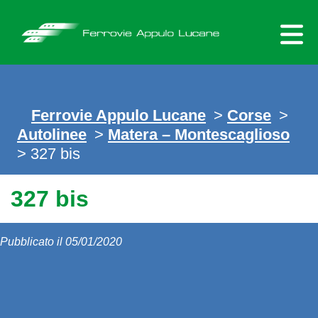
Skip
to
content
Ferrovie Appulo Lucane
>
Corse
>
Autolinee
>
Matera – Montescaglioso
> 327 bis
327 bis
Pubblicato il 05/01/2020