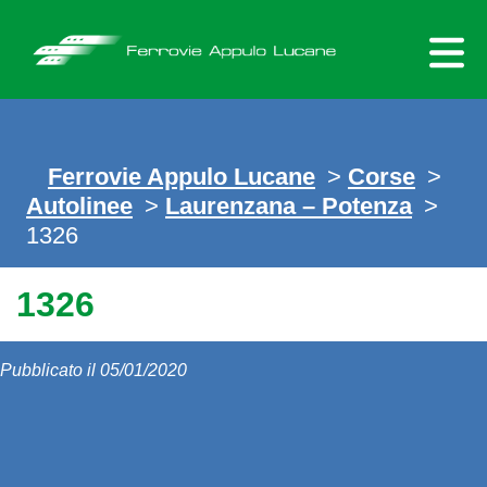
Skip
to
content
Ferrovie Appulo Lucane
>
Corse
>
Autolinee
>
Laurenzana – Potenza
>
1326
1326
Pubblicato il 05/01/2020