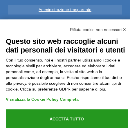
Amministrazione trasparente
Note Legali
Rifiuta cookie non necessari ✕
Privacy
Questo sito web raccoglie alcuni
dati personali dei visitatori e utenti
Informative GDPR (679/2016)
Con il tuo consenso, noi e i nostri partner utilizziamo i cookie e
tecnologie simili per archiviare, accedere ed elaborare i dati
Reclami
personali come, ad esempio, la visita al sito web o la
personalizzazione degli annunci. Poiché rispettiamo il tuo diritto
Rimborsi ed Indennizzi
alla privacy, è possibile scegliere di non consentire alcuni tipi di
cookie. Clicca su preferenze GDPR per saperne di più.
Contatti
Visualizza la Cookie Policy Completa
ACCETTA TUTTO
Azienda certificata UNI EN ISO 9001:2015