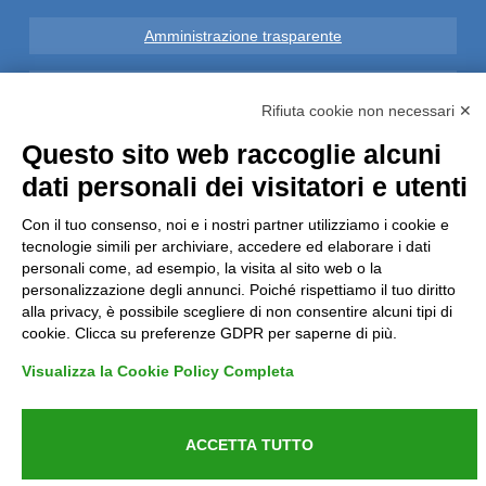
Amministrazione trasparente
Note Legali
Rifiuta cookie non necessari ✕
Privacy
Questo sito web raccoglie alcuni
dati personali dei visitatori e utenti
Informative GDPR (679/2016)
Con il tuo consenso, noi e i nostri partner utilizziamo i cookie e
tecnologie simili per archiviare, accedere ed elaborare i dati
Reclami
personali come, ad esempio, la visita al sito web o la
personalizzazione degli annunci. Poiché rispettiamo il tuo diritto
Rimborsi ed Indennizzi
alla privacy, è possibile scegliere di non consentire alcuni tipi di
cookie. Clicca su preferenze GDPR per saperne di più.
Contatti
Visualizza la Cookie Policy Completa
ACCETTA TUTTO
Azienda certificata UNI EN ISO 9001:2015