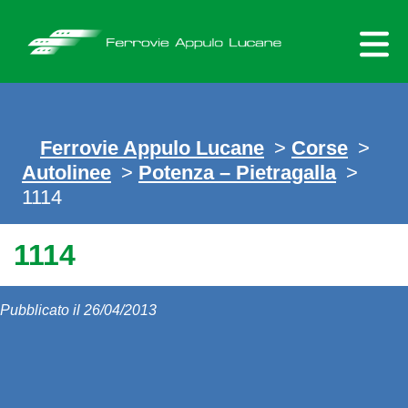
Skip
to
content
Ferrovie Appulo Lucane
>
Corse
>
Autolinee
>
Potenza – Pietragalla
>
1114
1114
Pubblicato il 26/04/2013