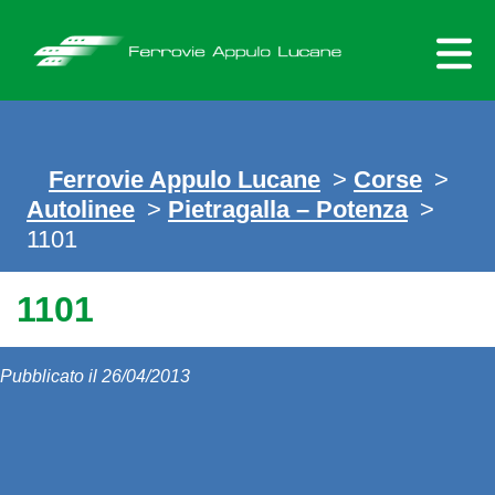
Skip
to
content
Ferrovie Appulo Lucane
>
Corse
>
Autolinee
>
Pietragalla – Potenza
>
1101
1101
Pubblicato il 26/04/2013