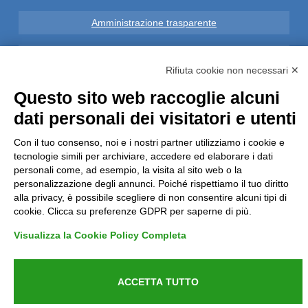
Amministrazione trasparente
Note Legali
Rifiuta cookie non necessari ✕
Privacy
Questo sito web raccoglie alcuni
dati personali dei visitatori e utenti
Informative GDPR (679/2016)
Con il tuo consenso, noi e i nostri partner utilizziamo i cookie e
tecnologie simili per archiviare, accedere ed elaborare i dati
Reclami
personali come, ad esempio, la visita al sito web o la
personalizzazione degli annunci. Poiché rispettiamo il tuo diritto
Rimborsi ed Indennizzi
alla privacy, è possibile scegliere di non consentire alcuni tipi di
cookie. Clicca su preferenze GDPR per saperne di più.
Contatti
Visualizza la Cookie Policy Completa
ACCETTA TUTTO
Azienda certificata UNI EN ISO 9001:2015