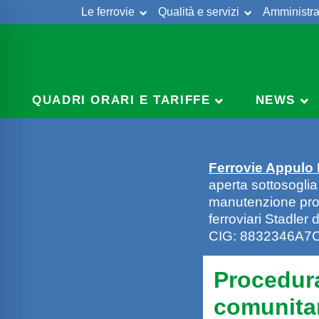
Le ferrovie
Qualità e servizi
Amministra
Skip
to
content
QUADRI ORARI E TARIFFE
NEWS
Ferrovie Appulo
aperta sottosoglia
manutenzione prog
ferroviari Stadler
CIG: 8832346A7C
Procedura
comunitar