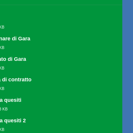
 KB
inare di Gara
 KB
ato di Gara
 KB
di contratto
 KB
a quesiti
13 KB
a quesiti 2
 KB