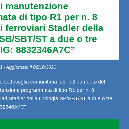
di manutenzione
ta di tipo R1 per n. 8
 ferroviari Stadler della
 SB/SBT/ST a due o tre
CIG: 8832346A7C”
1 - Aggiornato il 06/10/2021
 sottosoglia comunitaria per l’affidamento del
utenzione programmata di tipo R1 per n. 8
iari Stadler della tipologia SB/SBT/ST a due o tre
832346A7C”