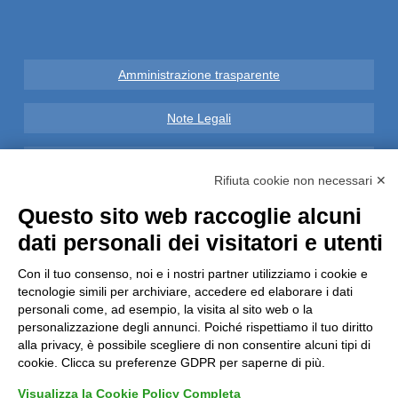
Amministrazione trasparente
Note Legali
Privacy
Rifiuta cookie non necessari ✕
Informative GDPR (679/2016)
Questo sito web raccoglie alcuni
dati personali dei visitatori e utenti
Reclami
Con il tuo consenso, noi e i nostri partner utilizziamo i cookie e
tecnologie simili per archiviare, accedere ed elaborare i dati
Rimborsi ed Indennizzi
personali come, ad esempio, la visita al sito web o la
personalizzazione degli annunci. Poiché rispettiamo il tuo diritto
Contatti
alla privacy, è possibile scegliere di non consentire alcuni tipi di
cookie. Clicca su preferenze GDPR per saperne di più.
Visualizza la Cookie Policy Completa