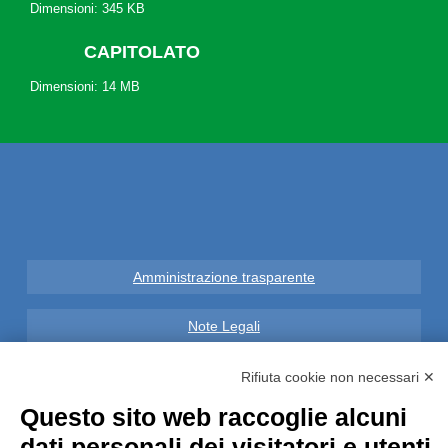
Dimensioni: 345 KB
CAPITOLATO
Dimensioni: 14 MB
Amministrazione trasparente
Note Legali
Privacy
Rifiuta cookie non necessari ✕
Questo sito web raccoglie alcuni
Informative GDPR (679/2016)
dati personali dei visitatori e utenti