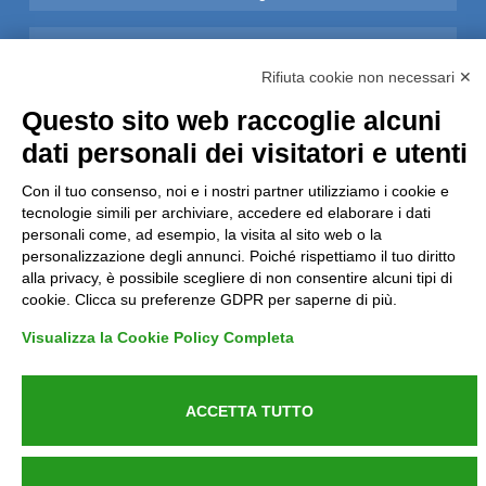
Privacy
Rifiuta cookie non necessari ✕
Informative GDPR (679/2016)
Questo sito web raccoglie alcuni
dati personali dei visitatori e utenti
Reclami
Con il tuo consenso, noi e i nostri partner utilizziamo i cookie e
Rimborsi ed Indennizzi
tecnologie simili per archiviare, accedere ed elaborare i dati
personali come, ad esempio, la visita al sito web o la
personalizzazione degli annunci. Poiché rispettiamo il tuo diritto
Contatti
alla privacy, è possibile scegliere di non consentire alcuni tipi di
cookie. Clicca su preferenze GDPR per saperne di più.
Visualizza la Cookie Policy Completa
Azienda certificata UNI EN ISO 9001:2015
ACCETTA TUTTO
P.IVA 05538100727 - C.so Italia n.8 70123, BARI