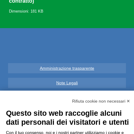
contratto)
Dimensioni: 181 KB
Amministrazione trasparente
Note Legali
Privacy
Rifiuta cookie non necessari ✕
Questo sito web raccoglie alcuni
Informative GDPR (679/2016)
dati personali dei visitatori e utenti
Reclami
Con il tuo consenso, noi e i nostri partner utilizziamo i cookie e