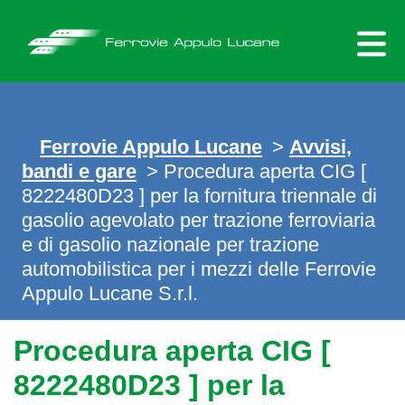
Skip
to
content
Ferrovie Appulo Lucane
>
Avvisi,
bandi e gare
> Procedura aperta CIG [
8222480D23 ] per la fornitura triennale di
gasolio agevolato per trazione ferroviaria
e di gasolio nazionale per trazione
automobilistica per i mezzi delle Ferrovie
Appulo Lucane S.r.l.
Procedura aperta CIG [
8222480D23 ] per la